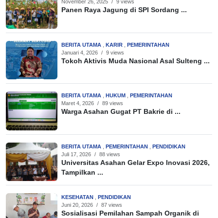
November 26, 2025
/
9 views
Panen Raya Jagung di SPI Sordang ...
BERITA UTAMA
,
KARIR
,
PEMERINTAHAN
Januari 4, 2026
/
9 views
Tokoh Aktivis Muda Nasional Asal Sulteng ...
BERITA UTAMA
,
HUKUM
,
PEMERINTAHAN
Maret 4, 2026
/
89 views
Warga Asahan Gugat PT Bakrie di ...
BERITA UTAMA
,
PEMERINTAHAN
,
PENDIDIKAN
Juli 17, 2026
/
88 views
Universitas Asahan Gelar Expo Inovasi 2026,
Tampilkan ...
KESEHATAN
,
PENDIDIKAN
Juni 20, 2026
/
87 views
Sosialisasi Pemilahan Sampah Organik di