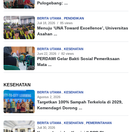
Pulogebang: ...
BERITA UTAMA
,
PENDIDIKAN
Juli 18, 2026
/
85 views
Menuju ‘UNA Toward Excellence’, Universitas
Asahan ...
BERITA UTAMA
,
KESEHATAN
Juni 22, 2026
/
82 views
PERDAMI Gelar Bakti Sosial Pemeriksaan
Mata ...
KESEHATAN
BERITA UTAMA
,
KESEHATAN
Agustus 2, 2026
Targetkan 100% Sampah Terkelola di 2029,
Kemendagri Dorong ...
BERITA UTAMA
,
KESEHATAN
,
PEMERINTAHAN
Juli 30, 2026