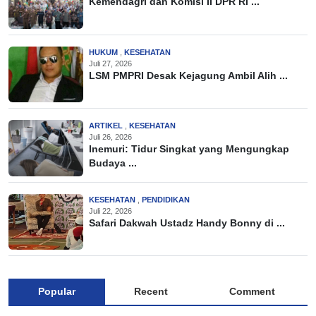
Kemendagri dan Komisi II DPR RI ...
HUKUM
,
KESEHATAN
Juli 27, 2026
LSM PMPRI Desak Kejagung Ambil Alih ...
ARTIKEL
,
KESEHATAN
Juli 26, 2026
Inemuri: Tidur Singkat yang Mengungkap
Budaya ...
KESEHATAN
,
PENDIDIKAN
Juli 22, 2026
Safari Dakwah Ustadz Handy Bonny di ...
Popular
Recent
Comment