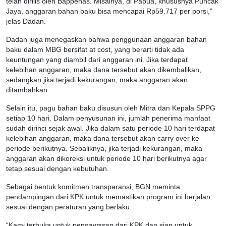
telah dirilis oleh Bappenas. Misalnya, di Papua, khususnya Puncak
Jaya, anggaran bahan baku bisa mencapai Rp59.717 per porsi,”
jelas Dadan.
Dadan juga menegaskan bahwa penggunaan anggaran bahan
baku dalam MBG bersifat at cost, yang berarti tidak ada
keuntungan yang diambil dari anggaran ini. Jika terdapat
kelebihan anggaran, maka dana tersebut akan dikembalikan,
sedangkan jika terjadi kekurangan, maka anggaran akan
ditambahkan.
Selain itu, pagu bahan baku disusun oleh Mitra dan Kepala SPPG
setiap 10 hari. Dalam penyusunan ini, jumlah penerima manfaat
sudah dirinci sejak awal. Jika dalam satu periode 10 hari terdapat
kelebihan anggaran, maka dana tersebut akan carry over ke
periode berikutnya. Sebaliknya, jika terjadi kekurangan, maka
anggaran akan dikoreksi untuk periode 10 hari berikutnya agar
tetap sesuai dengan kebutuhan.
Sebagai bentuk komitmen transparansi, BGN meminta
pendampingan dari KPK untuk memastikan program ini berjalan
sesuai dengan peraturan yang berlaku.
“Kami terbuka untuk pengawasan dari KPK dan siap untuk