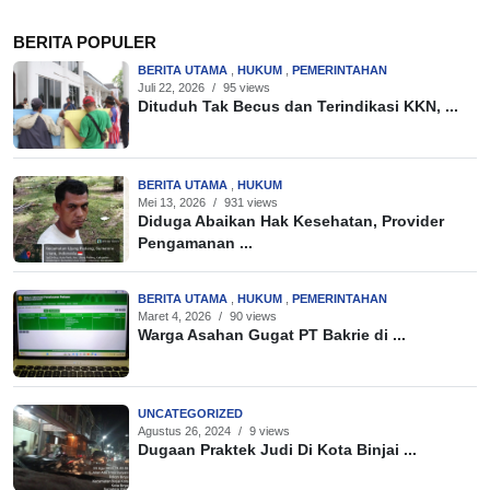
BERITA POPULER
BERITA UTAMA
,
HUKUM
,
PEMERINTAHAN
Juli 22, 2026
/
95 views
Dituduh Tak Becus dan Terindikasi KKN, ...
BERITA UTAMA
,
HUKUM
Mei 13, 2026
/
931 views
Diduga Abaikan Hak Kesehatan, Provider
Pengamanan ...
BERITA UTAMA
,
HUKUM
,
PEMERINTAHAN
Maret 4, 2026
/
90 views
Warga Asahan Gugat PT Bakrie di ...
UNCATEGORIZED
Agustus 26, 2024
/
9 views
Dugaan Praktek Judi Di Kota Binjai ...