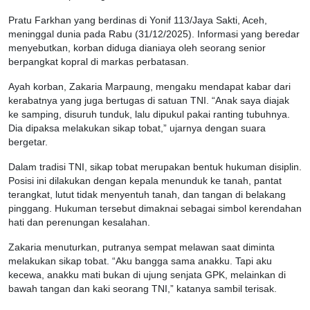
Pratu Farkhan yang berdinas di Yonif 113/Jaya Sakti, Aceh,
meninggal dunia pada Rabu (31/12/2025). Informasi yang beredar
menyebutkan, korban diduga dianiaya oleh seorang senior
berpangkat kopral di markas perbatasan.
Ayah korban, Zakaria Marpaung, mengaku mendapat kabar dari
kerabatnya yang juga bertugas di satuan TNI. “Anak saya diajak
ke samping, disuruh tunduk, lalu dipukul pakai ranting tubuhnya.
Dia dipaksa melakukan sikap tobat,” ujarnya dengan suara
bergetar.
Dalam tradisi TNI, sikap tobat merupakan bentuk hukuman disiplin.
Posisi ini dilakukan dengan kepala menunduk ke tanah, pantat
terangkat, lutut tidak menyentuh tanah, dan tangan di belakang
pinggang. Hukuman tersebut dimaknai sebagai simbol kerendahan
hati dan perenungan kesalahan.
Zakaria menuturkan, putranya sempat melawan saat diminta
melakukan sikap tobat. “Aku bangga sama anakku. Tapi aku
kecewa, anakku mati bukan di ujung senjata GPK, melainkan di
bawah tangan dan kaki seorang TNI,” katanya sambil terisak.