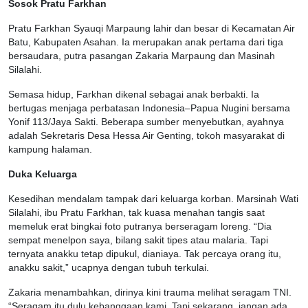
Sosok Pratu Farkhan
Pratu Farkhan Syauqi Marpaung lahir dan besar di Kecamatan Air
Batu, Kabupaten Asahan. Ia merupakan anak pertama dari tiga
bersaudara, putra pasangan Zakaria Marpaung dan Masinah
Silalahi.
Semasa hidup, Farkhan dikenal sebagai anak berbakti. Ia
bertugas menjaga perbatasan Indonesia–Papua Nugini bersama
Yonif 113/Jaya Sakti. Beberapa sumber menyebutkan, ayahnya
adalah Sekretaris Desa Hessa Air Genting, tokoh masyarakat di
kampung halaman.
Duka Keluarga
Kesedihan mendalam tampak dari keluarga korban. Marsinah Wati
Silalahi, ibu Pratu Farkhan, tak kuasa menahan tangis saat
memeluk erat bingkai foto putranya berseragam loreng. “Dia
sempat menelpon saya, bilang sakit tipes atau malaria. Tapi
ternyata anakku tetap dipukul, dianiaya. Tak percaya orang itu,
anakku sakit,” ucapnya dengan tubuh terkulai.
Zakaria menambahkan, dirinya kini trauma melihat seragam TNI.
“Seragam itu dulu kebanggaan kami. Tapi sekarang, jangan ada