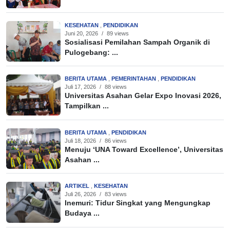
KESEHATAN
,
PENDIDIKAN
Juni 20, 2026
/
89 views
Sosialisasi Pemilahan Sampah Organik di
Pulogebang: ...
BERITA UTAMA
,
PEMERINTAHAN
,
PENDIDIKAN
Juli 17, 2026
/
88 views
Universitas Asahan Gelar Expo Inovasi 2026,
Tampilkan ...
BERITA UTAMA
,
PENDIDIKAN
Juli 18, 2026
/
86 views
Menuju ‘UNA Toward Excellence’, Universitas
Asahan ...
ARTIKEL
,
KESEHATAN
Juli 26, 2026
/
83 views
Inemuri: Tidur Singkat yang Mengungkap
Budaya ...