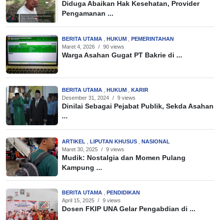
Diduga Abaikan Hak Kesehatan, Provider
Pengamanan ...
BERITA UTAMA
,
HUKUM
,
PEMERINTAHAN
Maret 4, 2026
/
90 views
Warga Asahan Gugat PT Bakrie di ...
BERITA UTAMA
,
HUKUM
,
KARIR
Desember 31, 2024
/
9 views
Dinilai Sebagai Pejabat Publik, Sekda Asahan
...
ARTIKEL
,
LIPUTAN KHUSUS
,
NASIONAL
Maret 30, 2025
/
9 views
Mudik: Nostalgia dan Momen Pulang
Kampung ...
BERITA UTAMA
,
PENDIDIKAN
April 15, 2025
/
9 views
Dosen FKIP UNA Gelar Pengabdian di ...