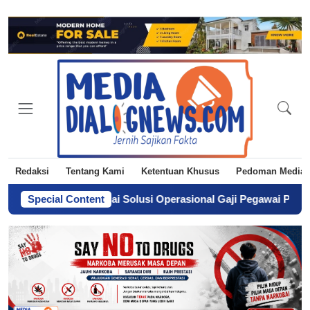
Redaksi
Tentang Kami
Ketentuan Khusus
Pedoman Media 
gkah sebagai Solusi Operasional Gaji Pegawai Pemda
Special Content
-
Dari Ke