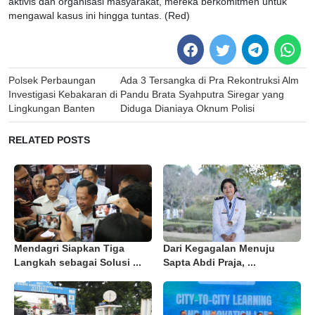
aktivis dan organisasi masyarakat, mereka berkomitmen untuk
mengawal kasus ini hingga tuntas. (Red)
Post
Polsek Perbaungan
Ada 3 Tersangka di Pra Rekontruksi Alm
navigation
Investigasi Kebakaran di
Pandu Brata Syahputra Siregar yang
Lingkungan Banten
Diduga Dianiaya Oknum Polisi
RELATED POSTS
Mendagri Siapkan Tiga
Dari Kegagalan Menuju
Langkah sebagai Solusi ...
Sapta Abdi Praja, ...