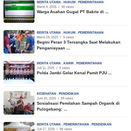
BERITA UTAMA
,
HUKUM
,
PEMERINTAHAN
Maret 4, 2026
/
90 views
Warga Asahan Gugat PT Bakrie di ...
BERITA UTAMA
,
HUKUM
,
PEMERINTAHAN
Maret 18, 2025
/
9 views
Begini Peran 3 Tersangka Saat Melakukan
Penganiayaan ...
BERITA UTAMA
,
KARIR
,
PEMERINTAHAN
Juli 11, 2025
/
9 views
Polda Jambi Gelar Kenal Pamit PJU ...
KESEHATAN
,
PENDIDIKAN
Juni 20, 2026
/
89 views
Sosialisasi Pemilahan Sampah Organik di
Pulogebang: ...
BERITA UTAMA
,
PEMERINTAHAN
,
PENDIDIKAN
Juli 17, 2026
/
88 views