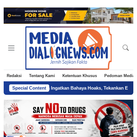
Redaksi
Tentang Kami
Ketentuan Khusus
Pedoman Media 
 DKI Jakarta Ingatkan Bahaya Hoaks, Tekankan Era AI
Special Content
-
Sertifi