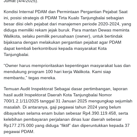
Jumat (4/4/2025).
Kondisi Internal PDAM dan Permintaan Pergantian Pejabat Saat
ini, posisi strategis di PDAM Tirta Kualo Tanjungbalai sebagian
besar diisi oleh pejabat dari manajemen periode 2020-2024, yang
diduga memiliki rekam jejak buruk. Para mantan Dewas meminta
Walikota, selaku pemilik perusahaan (owner), untuk bertindak
bijaksana dengan melakukan pergantian pejabat agar PDAM
dapat kembali berkontribusi kepada masyarakat Kota
Tanjungbalai.
“Owner harus memprioritaskan kepentingan masyarakat luas dan
mendukung program 100 hari kerja Walikota. Kami siap
membantu,” tegas mereka.
Temuan Audit Inspektorat Sebagai dasar pertimbangan, laporan
hasil audit Inspektorat Daerah Kota Tanjungbalai Nomor
700/1.2.1/11/2025 tanggal 31 Januari 2025 mengungkap sejumlah
masalah. Di antaranya, gaji pegawai tahun 2024 yang belum
dibayarkan selama enam bulan sebesar Rp4.390.119.458, serta
kelebihan pembayaran perjalanan dinas luar daerah sebesar
Rp177.275.000 yang diduga “fiktif” dan diperuntukkan kepada 37
pegawai PDAM.