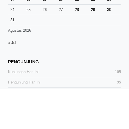
24
25
26
27
28
29
30
31
Agustus 2026
« Jul
PENGUNJUNG
Kunjungan Hari Ini
105
Pengunjung Hari Ini
95
Total Kunjungan
38,546
Total Pengunjung
25,538
Pengunjung Online
0