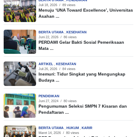
BERITA UTAMA
,
PENDIDIKAN
Juli 18, 2026
/
89 views
Menuju ‘UNA Toward Excellence’, Universitas
Asahan ...
BERITA UTAMA
,
KESEHATAN
Juni 22, 2026
/
86 views
PERDAMI Gelar Bakti Sosial Pemeriksaan
Mata ...
ARTIKEL
,
KESEHATAN
Juli 26, 2026
/
84 views
Inemuri: Tidur Singkat yang Mengungkap
Budaya ...
PENDIDIKAN
Juni 27, 2024
/
80 views
Pengumuman Seleksi SMPN 7 Kisaran dan
Pendaftaran ...
BERITA UTAMA
,
HUKUM
,
KARIR
Maret 14, 2026
/
80 views