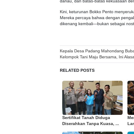
danau, dan batas-batas kekuasaan dem
Kini, keturunan Bokko Pento menyeruk
Mereka percaya bahwa dengan pengaku
dikenang kembali—bukan sebagai nostalg
Post
Kepala Desa Padang Mahondang Bub
Kelompok Tani Maju Bersama, Ini Alas
navigation
RELATED POSTS
Sertifikat Tanah Diduga
Me
Diserahkan Tanpa Kuasa, ...
Lan