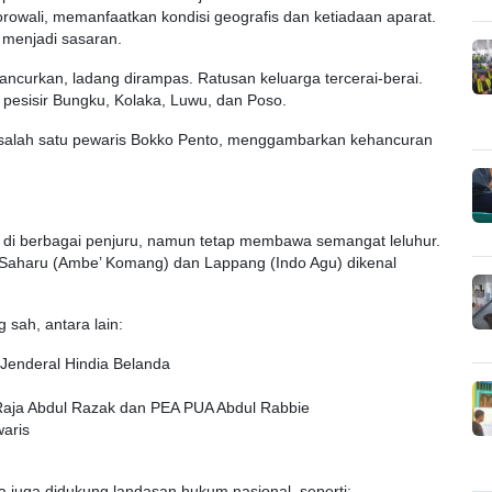
orowali, memanfaatkan kondisi geografis dan ketiadaan aparat.
menjadi sasaran.
ncurkan, ladang dirampas. Ratusan keluarga tercerai-berai.
pesisir Bungku, Kolaka, Luwu, dan Poso.
 salah satu pewaris Bokko Pento, menggambarkan kehancuran
 di berbagai penjuru, namun tetap membawa semangat leluhur.
 Saharu (Ambe’ Komang) dan Lappang (Indo Agu) dikenal
sah, antara lain:
Jenderal Hindia Belanda
Raja Abdul Razak dan PEA PUA Abdul Rabbie
waris
 juga didukung landasan hukum nasional, seperti: