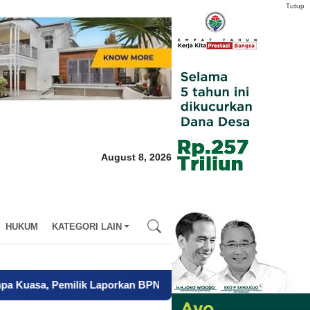
Tutup
August 8, 2026
HUKUM
KATEGORI LAIN
lik Laporkan BPN Parepare ke Polisi
-
Mendagri Siapkan Tiga L