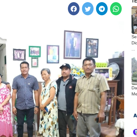
T
Ser
Di
...
Da
Me