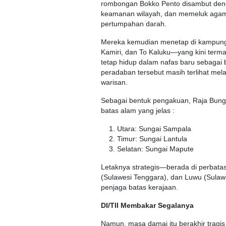
rombongan Bokko Pento disambut deng
keamanan wilayah, dan memeluk agama
pertumpahan darah.
Mereka kemudian menetap di kampung-k
Kamiri, dan To Kaluku—yang kini terma
tetap hidup dalam nafas baru sebagai b
peradaban tersebut masih terlihat mel
warisan.
Sebagai bentuk pengakuan, Raja Bun
batas alam yang jelas :
Utara: Sungai Sampala
Timur: Sungai Lantula
Selatan: Sungai Mapute
Letaknya strategis—berada di perbatas
(Sulawesi Tenggara), dan Luwu (Sulaw
penjaga batas kerajaan.
DI/TII Membakar Segalanya
Namun, masa damai itu berakhir tragis