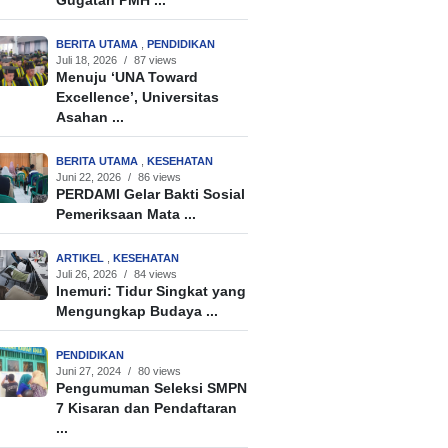
Gugatan PMH ...
BERITA UTAMA
,
PENDIDIKAN
Juli 18, 2026
/
87 views
Menuju ‘UNA Toward
Excellence’, Universitas
Asahan ...
BERITA UTAMA
,
KESEHATAN
Juni 22, 2026
/
86 views
PERDAMI Gelar Bakti Sosial
Pemeriksaan Mata ...
ARTIKEL
,
KESEHATAN
Juli 26, 2026
/
84 views
Inemuri: Tidur Singkat yang
Mengungkap Budaya ...
PENDIDIKAN
Juni 27, 2024
/
80 views
Pengumuman Seleksi SMPN
7 Kisaran dan Pendaftaran
...