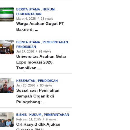
BERITA UTAMA
,
HUKUM
,
PEMERINTAHAN
Maret 4, 2026
/
93 views
Warga Asahan Gugat PT
Bakrie di ...
BERITA UTAMA
,
PEMERINTAHAN
,
PENDIDIKAN
Juli 17, 2026
/
91 views
Universitas Asahan Gelar
Expo Inovasi 2026,
Tampilkan ...
KESEHATAN
,
PENDIDIKAN
Juni 20, 2026
/
90 views
Sosialisasi Pemilahan
Sampah Organik di
Pulogebang: ...
BISNIS
,
HUKUM
,
PEMERINTAHAN
Februari 11, 2025
/
9 views
OK Rasyid dkk Ajukan