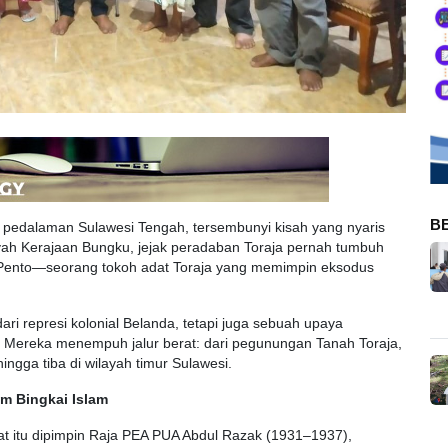
B
 pedalaman Sulawesi Tengah, tersembunyi kisah yang nyaris
layah Kerajaan Bungku, jejak peradaban Toraja pernah tumbuh
Pento—seorang tokoh adat Toraja yang memimpin eksodus
ari represi kolonial Belanda, tetapi juga sebuah upaya
. Mereka menempuh jalur berat: dari pegunungan Tanah Toraja,
ngga tiba di wilayah timur Sulawesi.
m Bingkai Islam
at itu dipimpin Raja PEA PUA Abdul Razak (1931–1937),