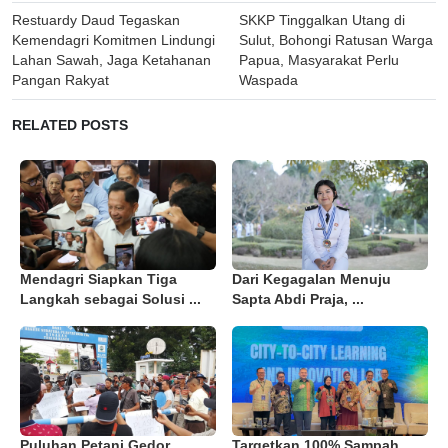
Post
Restuardy Daud Tegaskan
SKKP Tinggalkan Utang di
navigation
Kemendagri Komitmen Lindungi
Sulut, Bohongi Ratusan Warga
Lahan Sawah, Jaga Ketahanan
Papua, Masyarakat Perlu
Pangan Rakyat
Waspada
RELATED POSTS
Mendagri Siapkan Tiga
Dari Kegagalan Menuju
Langkah sebagai Solusi ...
Sapta Abdi Praja, ...
Puluhan Petani Gedor
Targetkan 100% Sampah