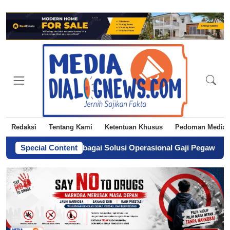
Redaksi
Tentang Kami
Ketentuan Khusus
Pedoman Media 
a Langkah sebagai Solusi Operasional Gaji Pegawai Pemda
Special Content
-
Da