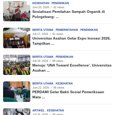
KESEHATAN
,
PENDIDIKAN
Juni 20, 2026
/
92 views
Sosialisasi Pemilahan Sampah Organik di
Pulogebang: ...
BERITA UTAMA
,
PEMERINTAHAN
,
PENDIDIKAN
Juli 17, 2026
/
91 views
Universitas Asahan Gelar Expo Inovasi 2026,
Tampilkan ...
BERITA UTAMA
,
PENDIDIKAN
Juli 18, 2026
/
89 views
Menuju ‘UNA Toward Excellence’, Universitas
Asahan ...
BERITA UTAMA
,
KESEHATAN
Juni 22, 2026
/
86 views
PERDAMI Gelar Bakti Sosial Pemeriksaan
Mata ...
ARTIKEL
,
KESEHATAN
Juli 26, 2026
/
84 views