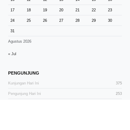
17
18
19
20
21
22
23
24
25
26
27
28
29
30
31
Agustus 2026
« Jul
PENGUNJUNG
Kunjungan Hari Ini
375
Pengunjung Hari Ini
253
Total Kunjungan
38,305
Total Pengunjung
25,348
Pengunjung Online
0