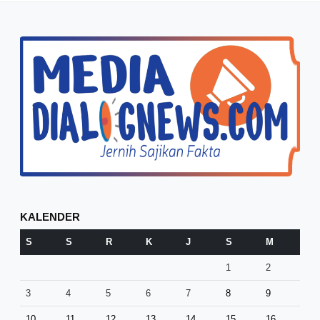
KALENDER
S
S
R
K
J
S
M
1
2
3
4
5
6
7
8
9
10
11
12
13
14
15
16