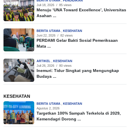
BERITA UTAMA
,
PENDIDIKAN
Juli 18, 2026
/
85 views
Menuju ‘UNA Toward Excellence’, Universitas
Asahan ...
BERITA UTAMA
,
KESEHATAN
Juni 22, 2026
/
82 views
PERDAMI Gelar Bakti Sosial Pemeriksaan
Mata ...
ARTIKEL
,
KESEHATAN
Juli 26, 2026
/
80 views
Inemuri: Tidur Singkat yang Mengungkap
Budaya ...
KESEHATAN
BERITA UTAMA
,
KESEHATAN
Agustus 2, 2026
Targetkan 100% Sampah Terkelola di 2029,
Kemendagri Dorong ...