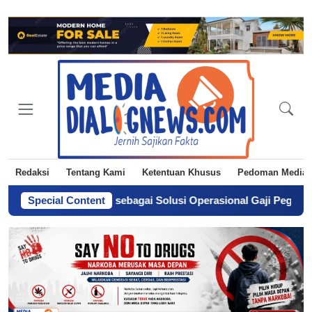
Redaksi
Tentang Kami
Ketentuan Khusus
Pedoman Media 
ga Langkah sebagai Solusi Operasional Gaji Pegawai Pemda
Special Content
-
D