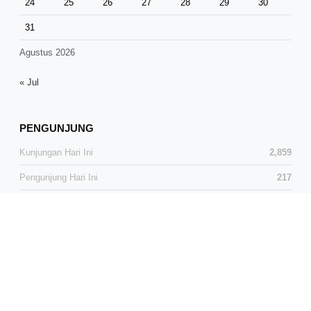
24
25
26
27
28
29
30
31
Agustus 2026
« Jul
PENGUNJUNG
Kunjungan Hari Ini
2,859
Pengunjung Hari Ini
217
Total Kunjungan
37,280
Total Pengunjung
24,565
Pengunjung Online
3
© 2026 Media Dialog News. All Rights Reserved.