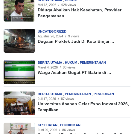
BERITA UTAMA
,
HUKUM
Mei 13, 2026
/
928 views
Diduga Abaikan Hak Kesehatan, Provider
Pengamanan ...
UNCATEGORIZED
Agustus 26, 2024
/
9 views
Dugaan Praktek Judi Di Kota Binjai ...
BERITA UTAMA
,
HUKUM
,
PEMERINTAHAN
Maret 4, 2026
/
88 views
Warga Asahan Gugat PT Bakrie di ...
BERITA UTAMA
,
PEMERINTAHAN
,
PENDIDIKAN
Juli 17, 2026
/
87 views
Universitas Asahan Gelar Expo Inovasi 2026,
Tampilkan ...
KESEHATAN
,
PENDIDIKAN
Juni 20, 2026
/
86 views