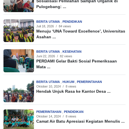
Sosialisasi Pemilahan Sampah Organik di
Pulogebang: ...
BERITA UTAMA
,
PENDIDIKAN
Juli 18, 2026
/
84 views
Menuju ‘UNA Toward Excellence’, Universitas
Asahan ...
BERITA UTAMA
,
KESEHATAN
Juni 22, 2026
/
82 views
PERDAMI Gelar Bakti Sosial Pemeriksaan
Mata ...
BERITA UTAMA
,
HUKUM
,
PEMERINTAHAN
Oktober 10, 2024
/
8 views
Hendak Unjuk Rasa ke Kantor Desa ...
PEMERINTAHAN
,
PENDIDIKAN
Oktober 14, 2024
/
8 views
Camat Air Batu Apresiasi Kegiatan Menulis ...