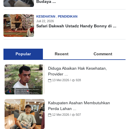
Budaya ...
KESEHATAN
,
PENDIDIKAN
Juli 22, 2026
Safari Dakwah Ustadz Handy Bonny di ...
Popular
Recent
Comment
Diduga Abaikan Hak Kesehatan,
Provider ...
13 Mei 2026 /
928
Kabupaten Asahan Membutuhkan
Perda Lahan ...
12 Mei 2026 /
507