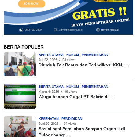
BERITA POPULER
BERITA UTAMA
,
HUKUM
,
PEMERINTAHAN
Juli 22, 2026
/
98 views
Dituduh Tak Becus dan Terindikasi KKN, ...
BERITA UTAMA
,
HUKUM
,
PEMERINTAHAN
Maret 4, 2026
/
96 views
Warga Asahan Gugat PT Bakrie di ...
KESEHATAN
,
PENDIDIKAN
Juni 20, 2026
/
94 views
Sosialisasi Pemilahan Sampah Organik di
Pulogebang: ...