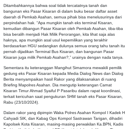
Ditambahkannya bahwa soal tidak tercatatnya tanah dan
bangunan eks Pasar Kisaran di dalam buku besar daftar asset
daerah di Pemkab Asahan, semua pihak bisa menelusurinya dari
perpindahan hak. “Apa mungkin tanah eks terminal Kisaran,
kemudian dibangun Pasar Kisaran oleh Pemkab Asahan, tiba-tiba
bisa beralih menjadi Hak Milik Perorangan, kita lihat saja alas
haknya, apa mungkin asal usul kepemilikan yang terakhir
berdasarkan HGU sedangkan dulunya semua orang tahu tanah itu
pernah dijadikan Terminal Bus Kisaran, dan bangunan Pasar
Kisaran juga milik Pemkab Asahan?,” urainya dengan nada tanya.
Sementara itu keteranggan Mangihut Simamora mewakili pemilik
gedung eks Pasar Kisaran kepada Media Dialog News dan Dialog
Berita menyampaikan hasil Rakor yang dilaksanakan di ruang
Briefing Mapolres Asahan. Dia mengutip keterangan Camat
Kisaran Timur Ahmad Syaiful P Pasaribu dalam rapat koordinasi,
terkait kericuhan saat pengukuran SHM tanah eks Pasar Kisaran,
Rabu (23/10/2024).
Dalam rakor yang dipimpin Waka Polres Asahan Kompol I Kadek H
Cahyadi SIK, dan Kabag Ops Kompol Sastrawan Tarigan, dihadiri
Kapolsek Kota Kisaran, masing-masing perwakilan Ka.BPN, Kadis