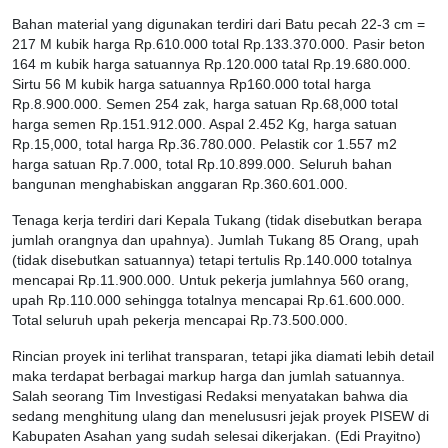
Bahan material yang digunakan terdiri dari Batu pecah 22-3 cm =
217 M kubik harga Rp.610.000 total Rp.133.370.000. Pasir beton
164 m kubik harga satuannya Rp.120.000 tatal Rp.19.680.000.
Sirtu 56 M kubik harga satuannya Rp160.000 total harga
Rp.8.900.000. Semen 254 zak, harga satuan Rp.68,000 total
harga semen Rp.151.912.000. Aspal 2.452 Kg, harga satuan
Rp.15,000, total harga Rp.36.780.000. Pelastik cor 1.557 m2
harga satuan Rp.7.000, total Rp.10.899.000. Seluruh bahan
bangunan menghabiskan anggaran Rp.360.601.000.
Tenaga kerja terdiri dari Kepala Tukang (tidak disebutkan berapa
jumlah orangnya dan upahnya). Jumlah Tukang 85 Orang, upah
(tidak disebutkan satuannya) tetapi tertulis Rp.140.000 totalnya
mencapai Rp.11.900.000. Untuk pekerja jumlahnya 560 orang,
upah Rp.110.000 sehingga totalnya mencapai Rp.61.600.000.
Total seluruh upah pekerja mencapai Rp.73.500.000.
Rincian proyek ini terlihat transparan, tetapi jika diamati lebih detail
maka terdapat berbagai markup harga dan jumlah satuannya.
Salah seorang Tim Investigasi Redaksi menyatakan bahwa dia
sedang menghitung ulang dan menelususri jejak proyek PISEW di
Kabupaten Asahan yang sudah selesai dikerjakan. (Edi Prayitno)