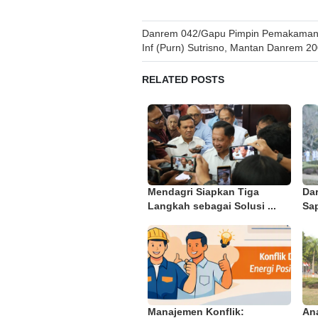
Post
Danrem 042/Gapu Pimpin Pemakaman M
Inf (Purn) Sutrisno, Mantan Danrem 2
navigation
RELATED POSTS
Mendagri Siapkan Tiga
Da
Langkah sebagai Solusi ...
Sap
Manajemen Konflik:
An