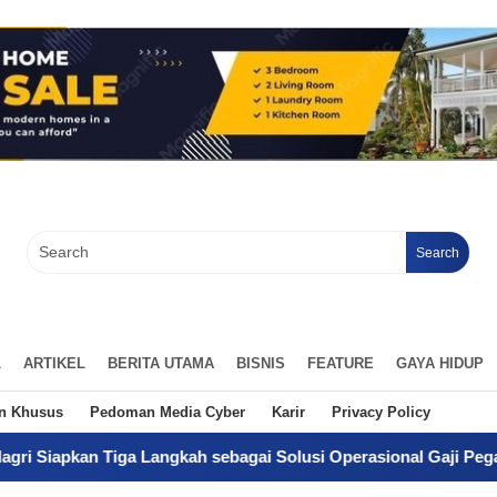
Search
L
ARTIKEL
BERITA UTAMA
BISNIS
FEATURE
GAYA HIDUP
an Khusus
Pedoman Media Cyber
Karir
Privacy Policy
a Langkah sebagai Solusi Operasional Gaji Pegawai Pemda
-
Da