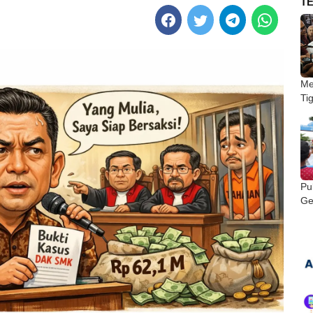
T
Me
Ti
Pu
Ge