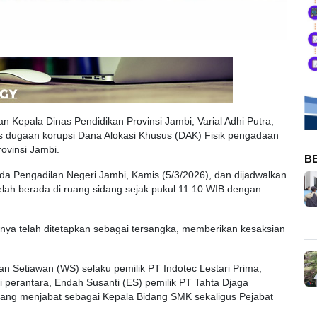
n Kepala Dinas Pendidikan Provinsi Jambi, Varial Adhi Putra,
us dugaan korupsi Dana Alokasi Khusus (DAK) Fisik pengadaan
rovinsi Jambi.
B
pada Pengadilan Negeri Jambi, Kamis (5/3/2026), dan dijadwalkan
t telah berada di ruang sidang sejak pukul 11.10 WIB dengan
mnya telah ditetapkan sebagai tersangka, memberikan kesaksian
n Setiawan (WS) selaku pemilik PT Indotec Lestari Prima,
erantara, Endah Susanti (ES) pemilik PT Tahta Djaga
) yang menjabat sebagai Kepala Bidang SMK sekaligus Pejabat