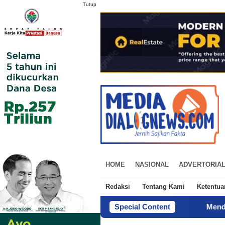
Tutup
HOME
NASIONAL
ADVERTORIA
Redaksi
Tentang Kami
Ketentu
Special Content
Mendagri Siapkan Tig