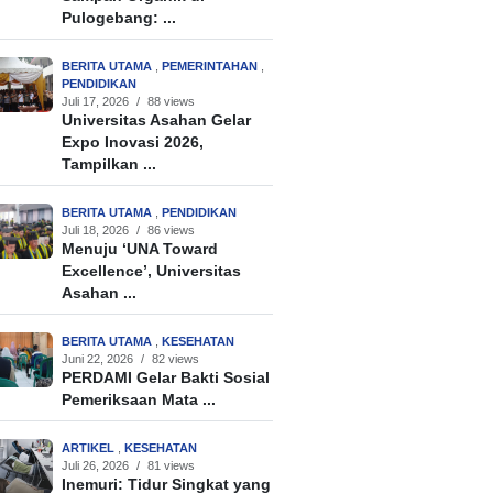
Pulogebang: ...
BERITA UTAMA
,
PEMERINTAHAN
,
PENDIDIKAN
Juli 17, 2026
/
88 views
Universitas Asahan Gelar
Expo Inovasi 2026,
Tampilkan ...
BERITA UTAMA
,
PENDIDIKAN
Juli 18, 2026
/
86 views
Menuju ‘UNA Toward
Excellence’, Universitas
Asahan ...
BERITA UTAMA
,
KESEHATAN
Juni 22, 2026
/
82 views
PERDAMI Gelar Bakti Sosial
Pemeriksaan Mata ...
ARTIKEL
,
KESEHATAN
Juli 26, 2026
/
81 views
Inemuri: Tidur Singkat yang