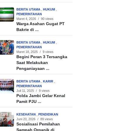
BERITA UTAMA
,
HUKUM
,
PEMERINTAHAN
Maret 4, 2026
/
90 views
Warga Asahan Gugat PT
Bakrie di ...
BERITA UTAMA
,
HUKUM
,
PEMERINTAHAN
Maret 18, 2025
/
9 views
Begini Peran 3 Tersangka
Saat Melakukan
Penganiayaan ...
BERITA UTAMA
,
KARIR
,
PEMERINTAHAN
Juli 11, 2025
/
9 views
Polda Jambi Gelar Kenal
Pamit PJU ...
KESEHATAN
,
PENDIDIKAN
Juni 20, 2026
/
89 views
Sosialisasi Pemilahan
Sampah Organik di