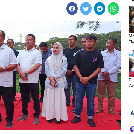
T
Me
Ti
Pu
Ge