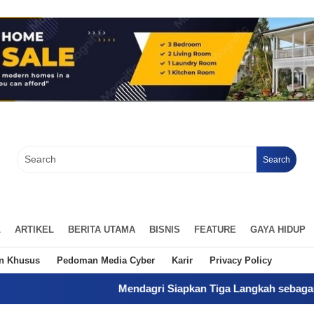
Search
L
ARTIKEL
BERITA UTAMA
BISNIS
FEATURE
GAYA HIDUP
an Khusus
Pedoman Media Cyber
Karir
Privacy Policy
Mendagri Siapkan Tiga Langkah sebagai Solusi Oper