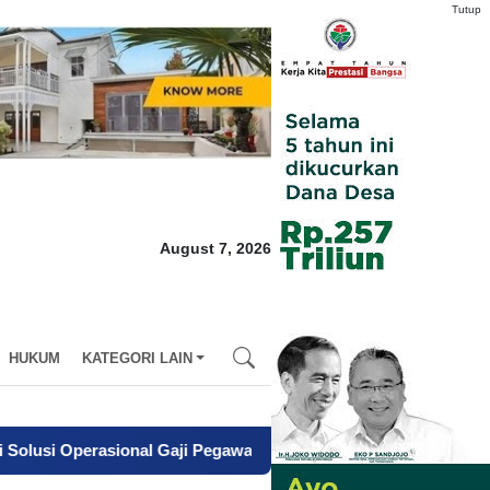
Tutup
August 7, 2026
HUKUM
KATEGORI LAIN
asional Gaji Pegawai Pemda
-
Dari Kegagalan Menuju Sapta Abd