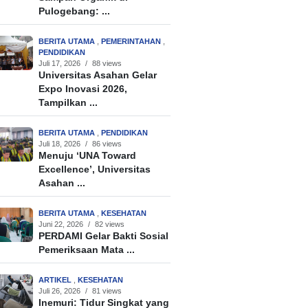
Pulogebang: ...
BERITA UTAMA
,
PEMERINTAHAN
,
PENDIDIKAN
Juli 17, 2026
/
88 views
Universitas Asahan Gelar
Expo Inovasi 2026,
Tampilkan ...
BERITA UTAMA
,
PENDIDIKAN
Juli 18, 2026
/
86 views
Menuju ‘UNA Toward
Excellence’, Universitas
Asahan ...
BERITA UTAMA
,
KESEHATAN
Juni 22, 2026
/
82 views
PERDAMI Gelar Bakti Sosial
Pemeriksaan Mata ...
ARTIKEL
,
KESEHATAN
Juli 26, 2026
/
81 views
Inemuri: Tidur Singkat yang