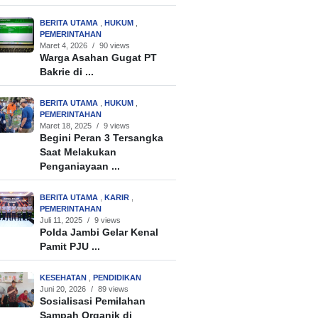
BERITA UTAMA
,
HUKUM
,
PEMERINTAHAN
Maret 4, 2026
/
90 views
Warga Asahan Gugat PT
Bakrie di ...
BERITA UTAMA
,
HUKUM
,
PEMERINTAHAN
Maret 18, 2025
/
9 views
Begini Peran 3 Tersangka
Saat Melakukan
Penganiayaan ...
BERITA UTAMA
,
KARIR
,
PEMERINTAHAN
Juli 11, 2025
/
9 views
Polda Jambi Gelar Kenal
Pamit PJU ...
KESEHATAN
,
PENDIDIKAN
Juni 20, 2026
/
89 views
Sosialisasi Pemilahan
Sampah Organik di