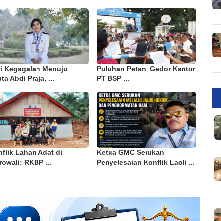
ri Kegagalan Menuju
Puluhan Petani Gedor Kantor
ta Abdi Praja, ...
PT BSP ...
flik Lahan Adat di
Ketua GMC Serukan
owali: RKBP ...
Penyelesaian Konflik Laoli ...