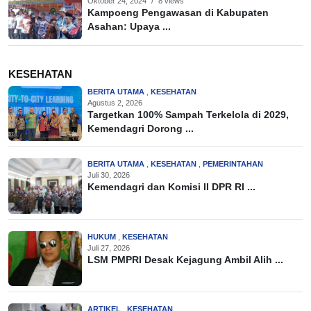
Oktober 24, 2024
/
8 views
Kampoeng Pengawasan di Kabupaten
Asahan: Upaya ...
KESEHATAN
BERITA UTAMA
,
KESEHATAN
Agustus 2, 2026
Targetkan 100% Sampah Terkelola di 2029,
Kemendagri Dorong ...
BERITA UTAMA
,
KESEHATAN
,
PEMERINTAHAN
Juli 30, 2026
Kemendagri dan Komisi II DPR RI ...
HUKUM
,
KESEHATAN
Juli 27, 2026
LSM PMPRI Desak Kejagung Ambil Alih ...
ARTIKEL
,
KESEHATAN