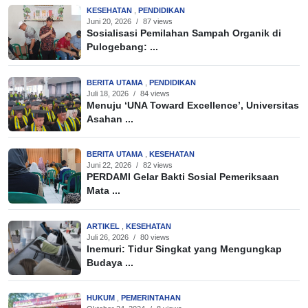
KESEHATAN
,
PENDIDIKAN
Juni 20, 2026
/
87 views
Sosialisasi Pemilahan Sampah Organik di
Pulogebang: ...
BERITA UTAMA
,
PENDIDIKAN
Juli 18, 2026
/
84 views
Menuju ‘UNA Toward Excellence’, Universitas
Asahan ...
BERITA UTAMA
,
KESEHATAN
Juni 22, 2026
/
82 views
PERDAMI Gelar Bakti Sosial Pemeriksaan
Mata ...
ARTIKEL
,
KESEHATAN
Juli 26, 2026
/
80 views
Inemuri: Tidur Singkat yang Mengungkap
Budaya ...
HUKUM
,
PEMERINTAHAN