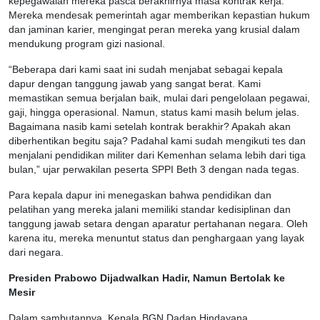
kepegawaian mereka pasca berakhirnya masa kontrak kerja.
Mereka mendesak pemerintah agar memberikan kepastian hukum
dan jaminan karier, mengingat peran mereka yang krusial dalam
mendukung program gizi nasional.
“Beberapa dari kami saat ini sudah menjabat sebagai kepala
dapur dengan tanggung jawab yang sangat berat. Kami
memastikan semua berjalan baik, mulai dari pengelolaan pegawai,
gaji, hingga operasional. Namun, status kami masih belum jelas.
Bagaimana nasib kami setelah kontrak berakhir? Apakah akan
diberhentikan begitu saja? Padahal kami sudah mengikuti tes dan
menjalani pendidikan militer dari Kemenhan selama lebih dari tiga
bulan,” ujar perwakilan peserta SPPI Beth 3 dengan nada tegas.
Para kepala dapur ini menegaskan bahwa pendidikan dan
pelatihan yang mereka jalani memiliki standar kedisiplinan dan
tanggung jawab setara dengan aparatur pertahanan negara. Oleh
karena itu, mereka menuntut status dan penghargaan yang layak
dari negara.
Presiden Prabowo Dijadwalkan Hadir, Namun Bertolak ke
Mesir
Dalam sambutannya, Kepala BGN Dadan Hindayana