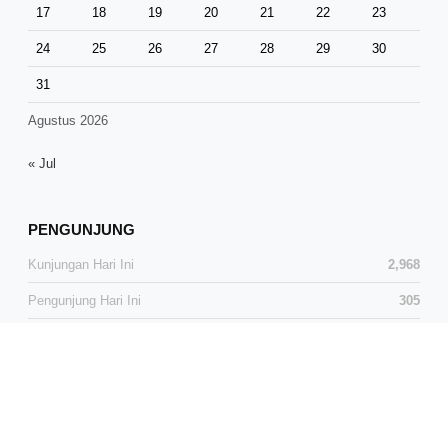
17
18
19
20
21
22
23
24
25
26
27
28
29
30
31
Agustus 2026
« Jul
PENGUNJUNG
Kunjungan Hari Ini
2,968
Pengunjung Hari Ini
305
Total Kunjungan
37,389
Total Pengunjung
24,653
Pengunjung Online
1