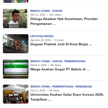
BERITA UTAMA
,
HUKUM
Mei 13, 2026
/
931 views
Diduga Abaikan Hak Kesehatan, Provider
Pengamanan ...
UNCATEGORIZED
Agustus 26, 2024
/
9 views
Dugaan Praktek Judi Di Kota Binjai ...
BERITA UTAMA
,
HUKUM
,
PEMERINTAHAN
Maret 4, 2026
/
88 views
Warga Asahan Gugat PT Bakrie di ...
BERITA UTAMA
,
PEMERINTAHAN
,
PENDIDIKAN
Juli 17, 2026
/
88 views
Universitas Asahan Gelar Expo Inovasi 2026,
Tampilkan ...