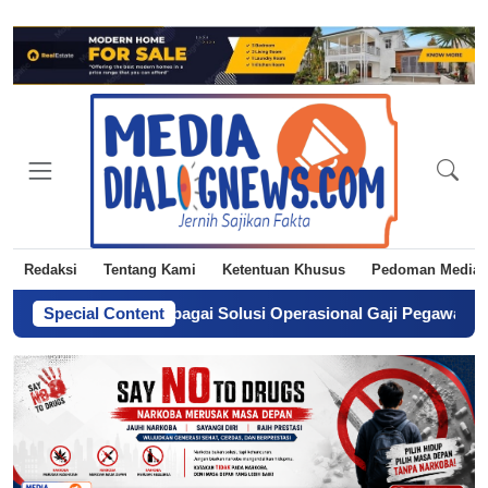
Redaksi
Tentang Kami
Ketentuan Khusus
Pedoman Media 
a Langkah sebagai Solusi Operasional Gaji Pegawai Pemda
Special Content
-
Dar