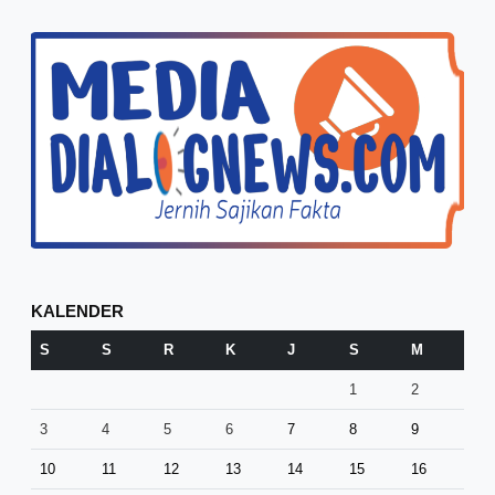
KALENDER
S
S
R
K
J
S
M
1
2
3
4
5
6
7
8
9
10
11
12
13
14
15
16