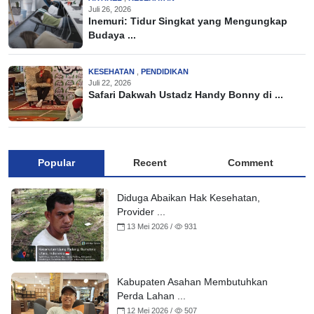
Juli 26, 2026
Inemuri: Tidur Singkat yang Mengungkap
Budaya ...
KESEHATAN
,
PENDIDIKAN
Juli 22, 2026
Safari Dakwah Ustadz Handy Bonny di ...
Popular
Recent
Comment
Diduga Abaikan Hak Kesehatan,
Provider ...
13 Mei 2026 /
931
Kabupaten Asahan Membutuhkan
Perda Lahan ...
12 Mei 2026 /
507