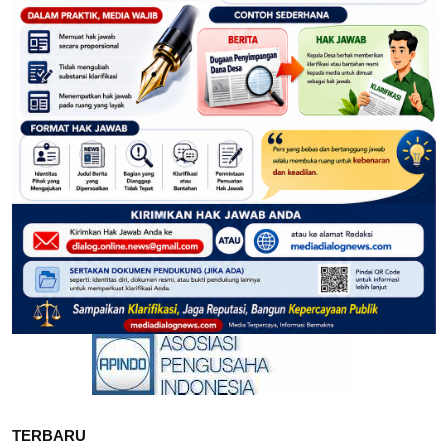
TERBARU