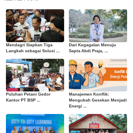
Mendagri Siapkan Tiga
Dari Kegagalan Menuju
Langkah sebagai Solusi ...
Sapta Abdi Praja, ...
Puluhan Petani Gedor
Manajemen Konflik:
Kantor PT BSP ...
Mengubah Gesekan Menjadi
Energi ...