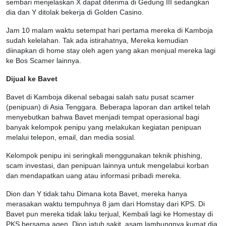
sembari menjelaskan X dapat diterima di Gedung III sedangkan
dia dan Y ditolak bekerja di Golden Casino.
Jam 10 malam waktu setempat hari pertama mereka di Kamboja
sudah kelelahan. Tak ada istirahatnya, Mereka kemudian
diinapkan di home stay oleh agen yang akan menjual mereka lagi
ke Bos Scamer lainnya.
Dijual ke Bavet
Bavet di Kamboja dikenal sebagai salah satu pusat scamer
(penipuan) di Asia Tenggara. Beberapa laporan dan artikel telah
menyebutkan bahwa Bavet menjadi tempat operasional bagi
banyak kelompok penipu yang melakukan kegiatan penipuan
melalui telepon, email, dan media sosial.
Kelompok penipu ini seringkali menggunakan teknik phishing,
scam investasi, dan penipuan lainnya untuk mengelabui korban
dan mendapatkan uang atau informasi pribadi mereka.
Dion dan Y tidak tahu Dimana kota Bavet, mereka hanya
merasakan waktu tempuhnya 8 jam dari Homstay dari KPS. Di
Bavet pun mereka tidak laku terjual, Kembali lagi ke Homestay di
PKS bersama agen. Dion jatuh sakit, asam lambungnya kumat dia