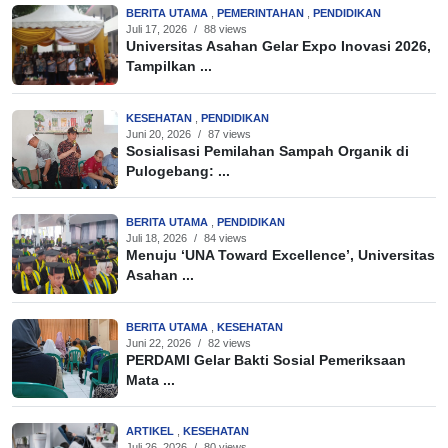
BERITA UTAMA
,
PEMERINTAHAN
,
PENDIDIKAN
Juli 17, 2026
/
88 views
Universitas Asahan Gelar Expo Inovasi 2026,
Tampilkan ...
KESEHATAN
,
PENDIDIKAN
Juni 20, 2026
/
87 views
Sosialisasi Pemilahan Sampah Organik di
Pulogebang: ...
BERITA UTAMA
,
PENDIDIKAN
Juli 18, 2026
/
84 views
Menuju ‘UNA Toward Excellence’, Universitas
Asahan ...
BERITA UTAMA
,
KESEHATAN
Juni 22, 2026
/
82 views
PERDAMI Gelar Bakti Sosial Pemeriksaan
Mata ...
ARTIKEL
,
KESEHATAN
Juli 26, 2026
/
80 views