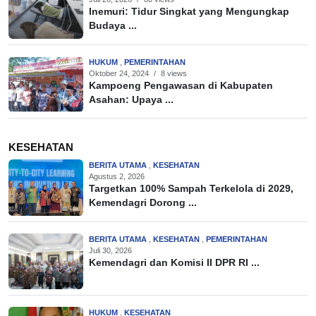
Inemuri: Tidur Singkat yang Mengungkap
Budaya ...
HUKUM
,
PEMERINTAHAN
Oktober 24, 2024
/
8 views
Kampoeng Pengawasan di Kabupaten
Asahan: Upaya ...
KESEHATAN
BERITA UTAMA
,
KESEHATAN
Agustus 2, 2026
Targetkan 100% Sampah Terkelola di 2029,
Kemendagri Dorong ...
BERITA UTAMA
,
KESEHATAN
,
PEMERINTAHAN
Juli 30, 2026
Kemendagri dan Komisi II DPR RI ...
HUKUM
,
KESEHATAN