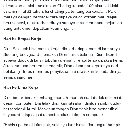
akun-akun orang Indonesia di fb ataupun di IG. Target yang
ditetapkan adalah melakukan Chating kepada 100 akun laki-laki
usia minimal 31 tahun. Isi chatingnya tentang perkenalan, PDKT
merayu dengan berbagai cara supaya calon korban mau diajak
berinvestasi, atau korban dirayu supaya mau membantu sejumlah
uang untuk mendapatkan keuntungan.
Hari ke Empat Kerja
Dion Sakit tak bisa masuk kerja, dia terbaring lemah di kamarnya.
Seorang bodyguard memaksa Dion harus bekerja. Dion diseret
supaya duduk di kursi, tubuhnya lemah. Tetapi tetap dipaksa kerja.
Jika ketahuan berhenti mengetik, Dion di tampar kepalanya dari
belakang. Terus menerus penyiksaan itu dilakukan kepada dirinya
sempanjang hari.
Hari ke Lima Kerja
Dion benar-benar tumbang, muntah-muntah saat duduk di kursi di
depan computer. Dia tidak diizinkan istirahat, diinfus sambil duduk
bersandar di kursi. Meskipun tangan Dion tidak bisa mengetik di
keyboard tetap saja dia mesti duduk di depan computer.
“Habis tiga botol infus pak, sakitnya luar biasa. Jantungku hampir