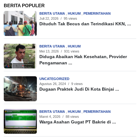
BERITA POPULER
BERITA UTAMA
,
HUKUM
,
PEMERINTAHAN
Juli 22, 2026
/
95 views
Dituduh Tak Becus dan Terindikasi KKN, ...
BERITA UTAMA
,
HUKUM
Mei 13, 2026
/
931 views
Diduga Abaikan Hak Kesehatan, Provider
Pengamanan ...
UNCATEGORIZED
Agustus 26, 2024
/
9 views
Dugaan Praktek Judi Di Kota Binjai ...
BERITA UTAMA
,
HUKUM
,
PEMERINTAHAN
Maret 4, 2026
/
88 views
Warga Asahan Gugat PT Bakrie di ...