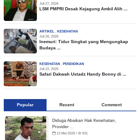
Juli 27, 2026
LSM PMPRI Desak Kejagung Ambil Alih ...
ARTIKEL
,
KESEHATAN
Juli 26, 2026
Inemuri: Tidur Singkat yang Mengungkap
Budaya ...
KESEHATAN
,
PENDIDIKAN
Juli 22, 2026
Safari Dakwah Ustadz Handy Bonny di ...
Popular
Recent
Comment
Diduga Abaikan Hak Kesehatan,
Provider ...
13 Mei 2026 /
931