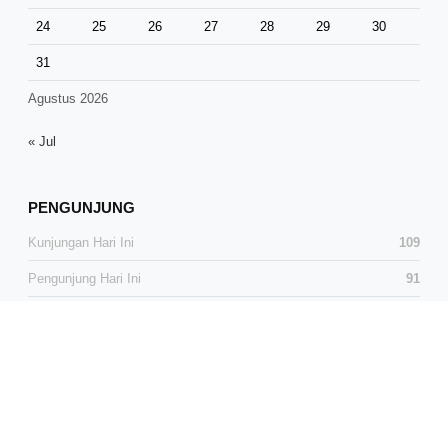
24
25
26
27
28
29
30
31
Agustus 2026
« Jul
PENGUNJUNG
Kunjungan Hari Ini
109
Pengunjung Hari Ini
91
Total Kunjungan
37,583
Total Pengunjung
24,809
Pengunjung Online
1