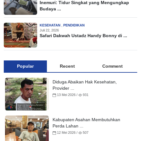
Inemuri: Tidur Singkat yang Mengungkap
Budaya ...
KESEHATAN
,
PENDIDIKAN
Juli 22, 2026
Safari Dakwah Ustadz Handy Bonny di ...
Popular
Recent
Comment
Diduga Abaikan Hak Kesehatan,
Provider ...
13 Mei 2026 /
931
Kabupaten Asahan Membutuhkan
Perda Lahan ...
12 Mei 2026 /
507