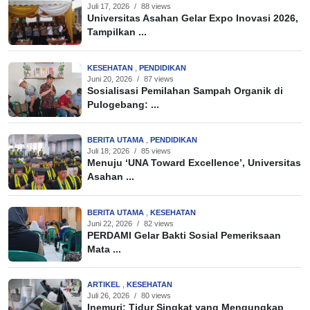
Juli 17, 2026
/
88 views
Universitas Asahan Gelar Expo Inovasi 2026,
Tampilkan ...
KESEHATAN
,
PENDIDIKAN
Juni 20, 2026
/
87 views
Sosialisasi Pemilahan Sampah Organik di
Pulogebang: ...
BERITA UTAMA
,
PENDIDIKAN
Juli 18, 2026
/
85 views
Menuju ‘UNA Toward Excellence’, Universitas
Asahan ...
BERITA UTAMA
,
KESEHATAN
Juni 22, 2026
/
82 views
PERDAMI Gelar Bakti Sosial Pemeriksaan
Mata ...
ARTIKEL
,
KESEHATAN
Juli 26, 2026
/
80 views
Inemuri: Tidur Singkat yang Mengungkap