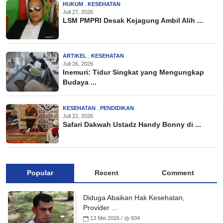
HUKUM
,
KESEHATAN
Juli 27, 2026
LSM PMPRI Desak Kejagung Ambil Alih ...
ARTIKEL
,
KESEHATAN
Juli 26, 2026
Inemuri: Tidur Singkat yang Mengungkap
Budaya ...
KESEHATAN
,
PENDIDIKAN
Juli 22, 2026
Safari Dakwah Ustadz Handy Bonny di ...
Popular
Recent
Comment
Diduga Abaikan Hak Kesehatan,
Provider ...
13 Mei 2026 /
934