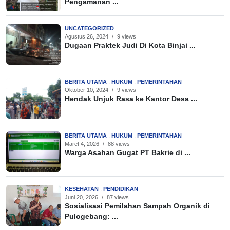
Pengamanan ...
UNCATEGORIZED
Agustus 26, 2024
/
9 views
Dugaan Praktek Judi Di Kota Binjai ...
BERITA UTAMA
,
HUKUM
,
PEMERINTAHAN
Oktober 10, 2024
/
9 views
Hendak Unjuk Rasa ke Kantor Desa ...
BERITA UTAMA
,
HUKUM
,
PEMERINTAHAN
Maret 4, 2026
/
88 views
Warga Asahan Gugat PT Bakrie di ...
KESEHATAN
,
PENDIDIKAN
Juni 20, 2026
/
87 views
Sosialisasi Pemilahan Sampah Organik di
Pulogebang: ...