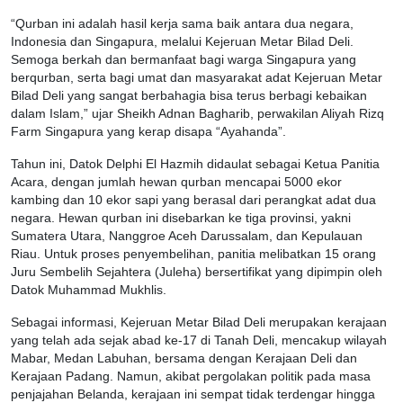
“Qurban ini adalah hasil kerja sama baik antara dua negara,
Indonesia dan Singapura, melalui Kejeruan Metar Bilad Deli.
Semoga berkah dan bermanfaat bagi warga Singapura yang
berqurban, serta bagi umat dan masyarakat adat Kejeruan Metar
Bilad Deli yang sangat berbahagia bisa terus berbagi kebaikan
dalam Islam,” ujar Sheikh Adnan Bagharib, perwakilan Aliyah Rizq
Farm Singapura yang kerap disapa “Ayahanda”.
Tahun ini, Datok Delphi El Hazmih didaulat sebagai Ketua Panitia
Acara, dengan jumlah hewan qurban mencapai 5000 ekor
kambing dan 10 ekor sapi yang berasal dari perangkat adat dua
negara. Hewan qurban ini disebarkan ke tiga provinsi, yakni
Sumatera Utara, Nanggroe Aceh Darussalam, dan Kepulauan
Riau. Untuk proses penyembelihan, panitia melibatkan 15 orang
Juru Sembelih Sejahtera (Juleha) bersertifikat yang dipimpin oleh
Datok Muhammad Mukhlis.
Sebagai informasi, Kejeruan Metar Bilad Deli merupakan kerajaan
yang telah ada sejak abad ke-17 di Tanah Deli, mencakup wilayah
Mabar, Medan Labuhan, bersama dengan Kerajaan Deli dan
Kerajaan Padang. Namun, akibat pergolakan politik pada masa
penjajahan Belanda, kerajaan ini sempat tidak terdengar hingga