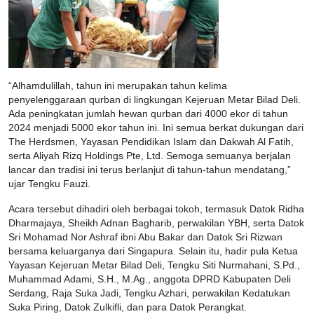
“Alhamdulillah, tahun ini merupakan tahun kelima
penyelenggaraan qurban di lingkungan Kejeruan Metar Bilad Deli.
Ada peningkatan jumlah hewan qurban dari 4000 ekor di tahun
2024 menjadi 5000 ekor tahun ini. Ini semua berkat dukungan dari
The Herdsmen, Yayasan Pendidikan Islam dan Dakwah Al Fatih,
serta Aliyah Rizq Holdings Pte, Ltd. Semoga semuanya berjalan
lancar dan tradisi ini terus berlanjut di tahun-tahun mendatang,”
ujar Tengku Fauzi.
Acara tersebut dihadiri oleh berbagai tokoh, termasuk Datok Ridha
Dharmajaya, Sheikh Adnan Bagharib, perwakilan YBH, serta Datok
Sri Mohamad Nor Ashraf ibni Abu Bakar dan Datok Sri Rizwan
bersama keluarganya dari Singapura. Selain itu, hadir pula Ketua
Yayasan Kejeruan Metar Bilad Deli, Tengku Siti Nurmahani, S.Pd.,
Muhammad Adami, S.H., M.Ag., anggota DPRD Kabupaten Deli
Serdang, Raja Suka Jadi, Tengku Azhari, perwakilan Kedatukan
Suka Piring, Datok Zulkifli, dan para Datok Perangkat.