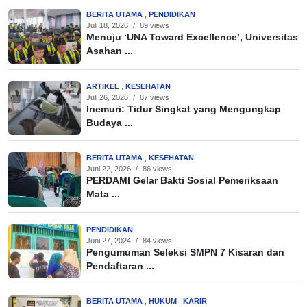
BERITA UTAMA
,
PENDIDIKAN
Juli 18, 2026
/
89 views
Menuju ‘UNA Toward Excellence’, Universitas
Asahan ...
ARTIKEL
,
KESEHATAN
Juli 26, 2026
/
87 views
Inemuri: Tidur Singkat yang Mengungkap
Budaya ...
BERITA UTAMA
,
KESEHATAN
Juni 22, 2026
/
86 views
PERDAMI Gelar Bakti Sosial Pemeriksaan
Mata ...
PENDIDIKAN
Juni 27, 2024
/
84 views
Pengumuman Seleksi SMPN 7 Kisaran dan
Pendaftaran ...
BERITA UTAMA
,
HUKUM
,
KARIR