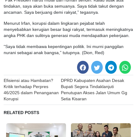
“Pak Presiden harus mulai dari rumah sendiri. Kalau tidak ada
tindakan, saya akan buka semuanya. Saya tidak takut dengan
ancaman. Saya berjuang demi rakyat,” tegasnya.
Menurut Irfan, korupsi dalam lingkaran pejabat telah
menyebabkan kerugian besar bagi rakyat, termasuk meningkatnya
angka PHK dan sulitnya generasi muda mendapatkan pekerjaan.
“Saya tidak membawa kepentingan politik. Ini murni panggilan
nurani sebagai anak bangsa,” tutupnya. (Dion, Red)
Post
Efisiensi atau Hambatan?
DPRD Kabupaten Asahan Desak
navigation
Kritik terhadap Perpres
Bupati Segera Tindaklanjuti
46/2025 dalam Penanganan
Penutupan Akses Jalan Umum Gg
Korupsi
Setia Kisaran
RELATED POSTS