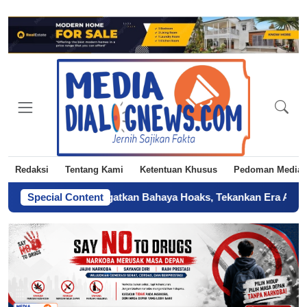
Redaksi
Tentang Kami
Ketentuan Khusus
Pedoman Media 
KI Jakarta Ingatkan Bahaya Hoaks, Tekankan Era AI
Special Content
-
Sertifika