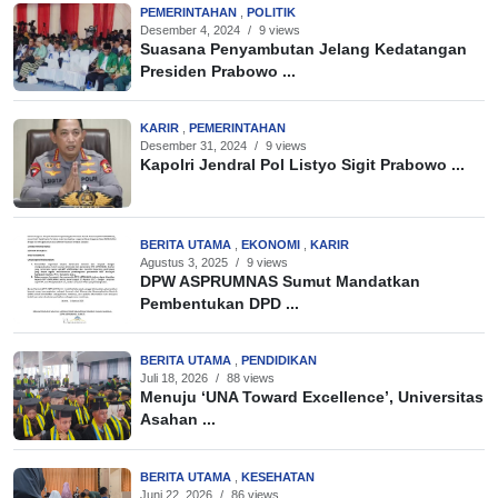
PEMERINTAHAN
,
POLITIK
Desember 4, 2024
/
9 views
Suasana Penyambutan Jelang Kedatangan
Presiden Prabowo ...
KARIR
,
PEMERINTAHAN
Desember 31, 2024
/
9 views
Kapolri Jendral Pol Listyo Sigit Prabowo ...
BERITA UTAMA
,
EKONOMI
,
KARIR
Agustus 3, 2025
/
9 views
DPW ASPRUMNAS Sumut Mandatkan
Pembentukan DPD ...
BERITA UTAMA
,
PENDIDIKAN
Juli 18, 2026
/
88 views
Menuju ‘UNA Toward Excellence’, Universitas
Asahan ...
BERITA UTAMA
,
KESEHATAN
Juni 22, 2026
/
86 views