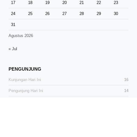
17
18
19
20
21
22
23
24
25
26
27
28
29
30
31
Agustus 2026
« Jul
PENGUNJUNG
Kunjungan Hari Ini
16
Pengunjung Hari Ini
14
Total Kunjungan
38,457
Total Pengunjung
25,457
Pengunjung Online
0