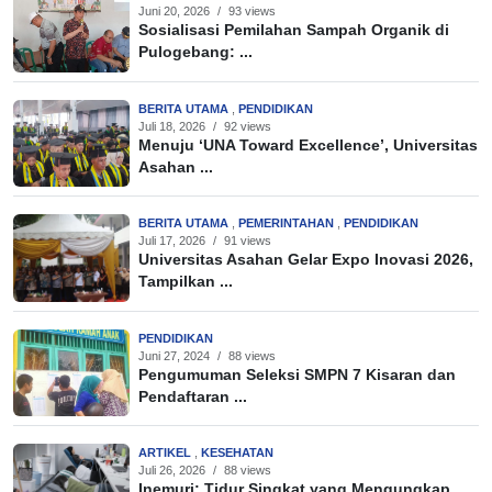
Juni 20, 2026
/
93 views
Sosialisasi Pemilahan Sampah Organik di
Pulogebang: ...
BERITA UTAMA
,
PENDIDIKAN
Juli 18, 2026
/
92 views
Menuju ‘UNA Toward Excellence’, Universitas
Asahan ...
BERITA UTAMA
,
PEMERINTAHAN
,
PENDIDIKAN
Juli 17, 2026
/
91 views
Universitas Asahan Gelar Expo Inovasi 2026,
Tampilkan ...
PENDIDIKAN
Juni 27, 2024
/
88 views
Pengumuman Seleksi SMPN 7 Kisaran dan
Pendaftaran ...
ARTIKEL
,
KESEHATAN
Juli 26, 2026
/
88 views
Inemuri: Tidur Singkat yang Mengungkap