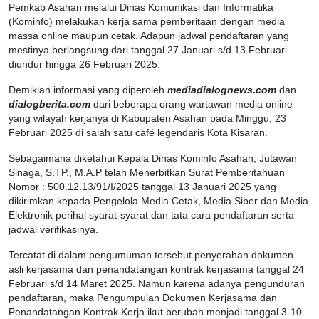
Pemkab Asahan melalui Dinas Komunikasi dan Informatika
(Kominfo) melakukan kerja sama pemberitaan dengan media
massa online maupun cetak. Adapun jadwal pendaftaran yang
mestinya berlangsung dari tanggal 27 Januari s/d 13 Februari
diundur hingga 26 Februari 2025.
Demikian informasi yang diperoleh
mediadialognews.com
dan
dialogberita.com
dari beberapa orang wartawan media online
yang wilayah kerjanya di Kabupaten Asahan pada Minggu, 23
Februari 2025 di salah satu café legendaris Kota Kisaran.
Sebagaimana diketahui Kepala Dinas Kominfo Asahan, Jutawan
Sinaga, S.TP., M.A.P telah Menerbitkan Surat Pemberitahuan
Nomor : 500.12.13/91/I/2025 tanggal 13 Januari 2025 yang
dikirimkan kepada Pengelola Media Cetak, Media Siber dan Media
Elektronik perihal syarat-syarat dan tata cara pendaftaran serta
jadwal verifikasinya.
Tercatat di dalam pengumuman tersebut penyerahan dokumen
asli kerjasama dan penandatangan kontrak kerjasama tanggal 24
Februari s/d 14 Maret 2025. Namun karena adanya pengunduran
pendaftaran, maka Pengumpulan Dokumen Kerjasama dan
Penandatangan Kontrak Kerja ikut berubah menjadi tanggal 3-10