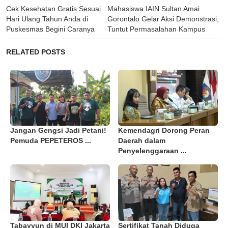
Post
Cek Kesehatan Gratis Sesuai
Mahasiswa IAIN Sultan Amai
navigation
Hari Ulang Tahun Anda di
Gorontalo Gelar Aksi Demonstrasi,
Puskesmas Begini Caranya
Tuntut Permasalahan Kampus
RELATED POSTS
Jangan Gengsi Jadi Petani!
Kemendagri Dorong Peran
Pemuda PEPETEROS ...
Daerah dalam
Penyelenggaraan ...
Tabayyun di MUI DKI Jakarta
Sertifikat Tanah Diduga