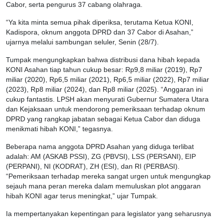
Cabor, serta pengurus 37 cabang olahraga.
“Ya kita minta semua pihak diperiksa, terutama Ketua KONI,
Kadispora, oknum anggota DPRD dan 37 Cabor di Asahan,”
ujarnya melalui sambungan seluler, Senin (28/7).
Tumpak mengungkapkan bahwa distribusi dana hibah kepada
KONI Asahan tiap tahun cukup besar: Rp9,8 miliar (2019), Rp7
miliar (2020), Rp6,5 miliar (2021), Rp6,5 miliar (2022), Rp7 miliar
(2023), Rp8 miliar (2024), dan Rp8 miliar (2025). “Anggaran ini
cukup fantastis. LPSH akan menyurati Gubernur Sumatera Utara
dan Kejaksaan untuk mendorong pemeriksaan terhadap oknum
DPRD yang rangkap jabatan sebagai Ketua Cabor dan diduga
menikmati hibah KONI,” tegasnya.
Beberapa nama anggota DPRD Asahan yang diduga terlibat
adalah: AM (ASKAB PSSI), ZG (PBVSI), LSS (PERSANI), EIP
(PERPANI), NI (KODRAT), ZH (ESI), dan RI (PERBASI).
“Pemeriksaan terhadap mereka sangat urgen untuk mengungkap
sejauh mana peran mereka dalam memuluskan plot anggaran
hibah KONI agar terus meningkat,” ujar Tumpak.
Ia mempertanyakan kepentingan para legislator yang seharusnya