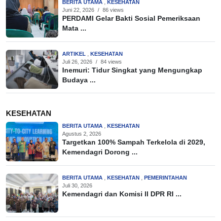
BERITA UTAMA
,
KESEHATAN
Juni 22, 2026
/
86 views
PERDAMI Gelar Bakti Sosial Pemeriksaan
Mata ...
ARTIKEL
,
KESEHATAN
Juli 26, 2026
/
84 views
Inemuri: Tidur Singkat yang Mengungkap
Budaya ...
KESEHATAN
BERITA UTAMA
,
KESEHATAN
Agustus 2, 2026
Targetkan 100% Sampah Terkelola di 2029,
Kemendagri Dorong ...
BERITA UTAMA
,
KESEHATAN
,
PEMERINTAHAN
Juli 30, 2026
Kemendagri dan Komisi II DPR RI ...