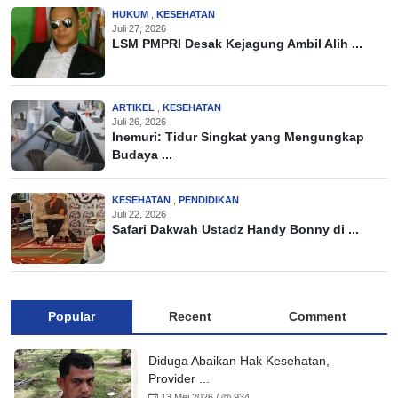
HUKUM
,
KESEHATAN
Juli 27, 2026
LSM PMPRI Desak Kejagung Ambil Alih ...
ARTIKEL
,
KESEHATAN
Juli 26, 2026
Inemuri: Tidur Singkat yang Mengungkap
Budaya ...
KESEHATAN
,
PENDIDIKAN
Juli 22, 2026
Safari Dakwah Ustadz Handy Bonny di ...
Popular
Recent
Comment
Diduga Abaikan Hak Kesehatan,
Provider ...
13 Mei 2026 /
934