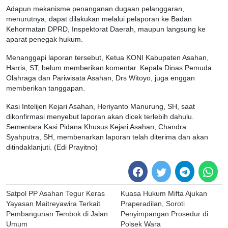
Adapun mekanisme penanganan dugaan pelanggaran,
menurutnya, dapat dilakukan melalui pelaporan ke Badan
Kehormatan DPRD, Inspektorat Daerah, maupun langsung ke
aparat penegak hukum.
Menanggapi laporan tersebut, Ketua KONI Kabupaten Asahan,
Harris, ST, belum memberikan komentar. Kepala Dinas Pemuda
Olahraga dan Pariwisata Asahan, Drs Witoyo, juga enggan
memberikan tanggapan.
Kasi Intelijen Kejari Asahan, Heriyanto Manurung, SH, saat
dikonfirmasi menyebut laporan akan dicek terlebih dahulu.
Sementara Kasi Pidana Khusus Kejari Asahan, Chandra
Syahputra, SH, membenarkan laporan telah diterima dan akan
ditindaklanjuti. (Edi Prayitno)
Post
Satpol PP Asahan Tegur Keras
Kuasa Hukum Mifta Ajukan
navigation
Yayasan Maitreyawira Terkait
Praperadilan, Soroti
Pembangunan Tembok di Jalan
Penyimpangan Prosedur di
Umum
Polsek Wara