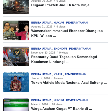
Agustus 26, 2024
/
9 views
Dugaan Praktek Judi Di Kota Binjai ...
BERITA UTAMA
,
HUKUM
,
PEMERINTAHAN
Agustus 21, 2025
/
9 views
Wamenaker Immanuel Ebenezer Ditangkap
KPK, Wilson ...
BERITA UTAMA
,
EKONOMI
,
PEMERINTAHAN
November 13, 2025
/
9 views
Restuardy Daud Tegaskan Kemendagri
Komitmen Lindungi ...
BERITA UTAMA
,
KARIR
,
PEMERINTAHAN
Januari 4, 2026
/
9 views
Tokoh Aktivis Muda Nasional Asal Sulteng ...
BERITA UTAMA
,
HUKUM
,
PEMERINTAHAN
Maret 4, 2026
/
89 views
Warga Asahan Gugat PT Bakrie di ...