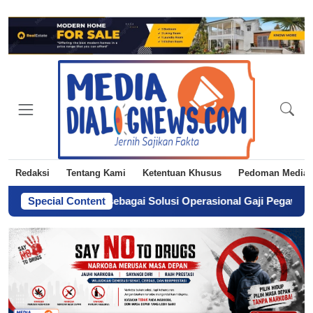
Redaksi
Tentang Kami
Ketentuan Khusus
Pedoman Media 
ga Langkah sebagai Solusi Operasional Gaji Pegawai Pemda
Special Content
-
D