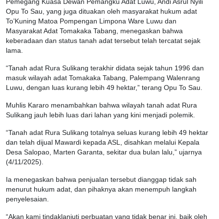
Pemegang Kuasa Dewan Pemangku Adat Luwu, Andi Asrul Nyili
Opu To Sau, yang juga dituakan oleh masyarakat hukum adat
To’Kuning Matoa Pompengan Limpona Ware Luwu dan
Masyarakat Adat Tomakaka Tabang, menegaskan bahwa
keberadaan dan status tanah adat tersebut telah tercatat sejak
lama.
“Tanah adat Rura Sulikang terakhir didata sejak tahun 1996 dan
masuk wilayah adat Tomakaka Tabang, Palempang Walenrang
Luwu, dengan luas kurang lebih 49 hektar,” terang Opu To Sau.
Muhlis Kararo menambahkan bahwa wilayah tanah adat Rura
Sulikang jauh lebih luas dari lahan yang kini menjadi polemik.
“Tanah adat Rura Sulikang totalnya seluas kurang lebih 49 hektar
dan telah dijual Mawardi kepada ASL, disahkan melalui Kepala
Desa Salopao, Marten Garanta, sekitar dua bulan lalu,” ujarnya
(4/11/2025).
Ia menegaskan bahwa penjualan tersebut dianggap tidak sah
menurut hukum adat, dan pihaknya akan menempuh langkah
penyelesaian.
“Akan kami tindaklanjuti perbuatan yang tidak benar ini, baik oleh