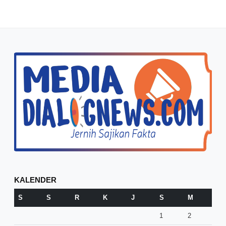
KALENDER
S
S
R
K
J
S
M
1
2