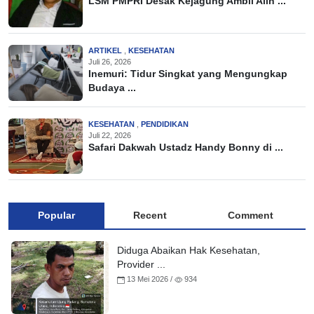
LSM PMPRI Desak Kejagung Ambil Alih ...
ARTIKEL
,
KESEHATAN
Juli 26, 2026
Inemuri: Tidur Singkat yang Mengungkap
Budaya ...
KESEHATAN
,
PENDIDIKAN
Juli 22, 2026
Safari Dakwah Ustadz Handy Bonny di ...
Popular
Recent
Comment
Diduga Abaikan Hak Kesehatan,
Provider ...
13 Mei 2026 /
934