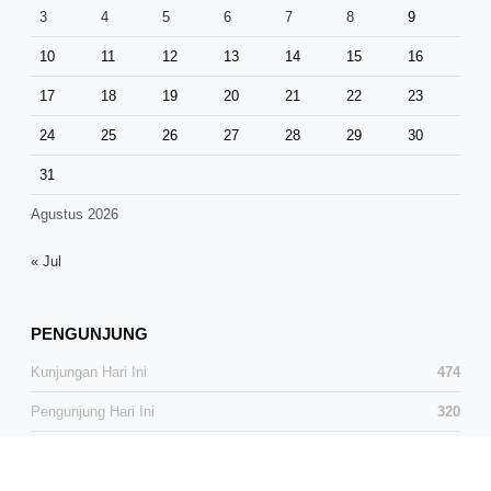
3
4
5
6
7
8
9
10
11
12
13
14
15
16
17
18
19
20
21
22
23
24
25
26
27
28
29
30
31
Agustus 2026
« Jul
PENGUNJUNG
Kunjungan Hari Ini
474
Pengunjung Hari Ini
320
Total Kunjungan
38,404
Total Pengunjung
25,415