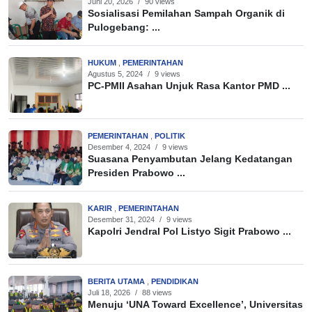
Juni 20, 2026
/
90 views
Sosialisasi Pemilahan Sampah Organik di
Pulogebang: ...
HUKUM
,
PEMERINTAHAN
Agustus 5, 2024
/
9 views
PC-PMII Asahan Unjuk Rasa Kantor PMD ...
PEMERINTAHAN
,
POLITIK
Desember 4, 2024
/
9 views
Suasana Penyambutan Jelang Kedatangan
Presiden Prabowo ...
KARIR
,
PEMERINTAHAN
Desember 31, 2024
/
9 views
Kapolri Jendral Pol Listyo Sigit Prabowo ...
BERITA UTAMA
,
PENDIDIKAN
Juli 18, 2026
/
88 views
Menuju ‘UNA Toward Excellence’, Universitas