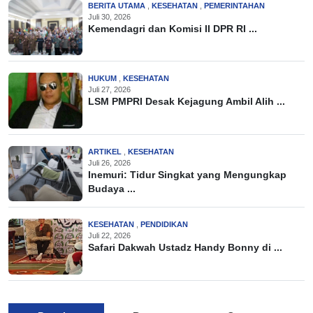
BERITA UTAMA
,
KESEHATAN
,
PEMERINTAHAN
Juli 30, 2026
Kemendagri dan Komisi II DPR RI ...
HUKUM
,
KESEHATAN
Juli 27, 2026
LSM PMPRI Desak Kejagung Ambil Alih ...
ARTIKEL
,
KESEHATAN
Juli 26, 2026
Inemuri: Tidur Singkat yang Mengungkap
Budaya ...
KESEHATAN
,
PENDIDIKAN
Juli 22, 2026
Safari Dakwah Ustadz Handy Bonny di ...