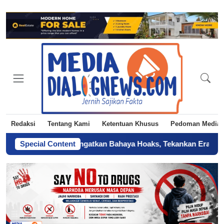
Redaksi
Tentang Kami
Ketentuan Khusus
Pedoman Media 
 DKI Jakarta Ingatkan Bahaya Hoaks, Tekankan Era AI
Special Content
-
Sertifi