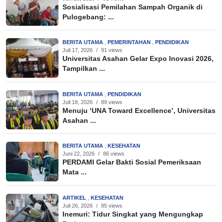
Sosialisasi Pemilahan Sampah Organik di
Pulogebang: ...
BERITA UTAMA
,
PEMERINTAHAN
,
PENDIDIKAN
Juli 17, 2026
/
91 views
Universitas Asahan Gelar Expo Inovasi 2026,
Tampilkan ...
BERITA UTAMA
,
PENDIDIKAN
Juli 18, 2026
/
89 views
Menuju ‘UNA Toward Excellence’, Universitas
Asahan ...
BERITA UTAMA
,
KESEHATAN
Juni 22, 2026
/
86 views
PERDAMI Gelar Bakti Sosial Pemeriksaan
Mata ...
ARTIKEL
,
KESEHATAN
Juli 26, 2026
/
85 views
Inemuri: Tidur Singkat yang Mengungkap