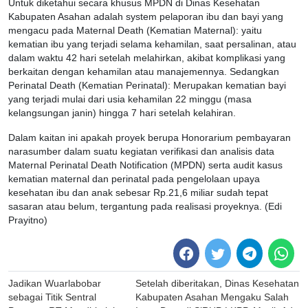
Untuk diketahui secara khusus MPDN di Dinas Kesehatan
Kabupaten Asahan adalah system pelaporan ibu dan bayi yang
mengacu pada Maternal Death (Kematian Maternal): yaitu
kematian ibu yang terjadi selama kehamilan, saat persalinan, atau
dalam waktu 42 hari setelah melahirkan, akibat komplikasi yang
berkaitan dengan kehamilan atau manajemennya. Sedangkan
Perinatal Death (Kematian Perinatal): Merupakan kematian bayi
yang terjadi mulai dari usia kehamilan 22 minggu (masa
kelangsungan janin) hingga 7 hari setelah kelahiran.
Dalam kaitan ini apakah proyek berupa Honorarium pembayaran
narasumber dalam suatu kegiatan verifikasi dan analisis data
Maternal Perinatal Death Notification (MPDN) serta audit kasus
kematian maternal dan perinatal pada pengelolaan upaya
kesehatan ibu dan anak sebesar Rp.21,6 miliar sudah tepat
sasaran atau belum, tergantung pada realisasi proyeknya. (Edi
Prayitno)
Post
Jadikan Wuarlabobar
Setelah diberitakan, Dinas Kesehatan
navigation
sebagai Titik Sentral
Kabupaten Asahan Mengaku Salah