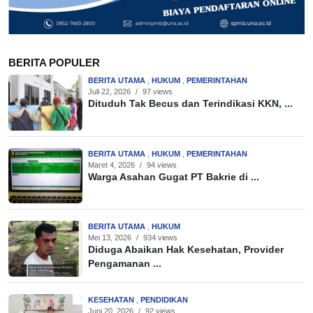
BERITA POPULER
BERITA UTAMA
,
HUKUM
,
PEMERINTAHAN
Juli 22, 2026
/
97 views
Dituduh Tak Becus dan Terindikasi KKN, ...
BERITA UTAMA
,
HUKUM
,
PEMERINTAHAN
Maret 4, 2026
/
94 views
Warga Asahan Gugat PT Bakrie di ...
BERITA UTAMA
,
HUKUM
Mei 13, 2026
/
934 views
Diduga Abaikan Hak Kesehatan, Provider
Pengamanan ...
KESEHATAN
,
PENDIDIKAN
Juni 20, 2026
/
92 views