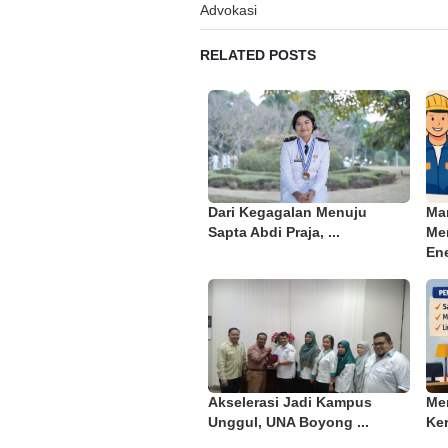
navigation
Advokasi
RELATED POSTS
Dari Kegagalan Menuju
Ma
Sapta Abdi Praja, ...
Me
Ene
Akselerasi Jadi Kampus
Me
Unggul, UNA Boyong ...
Ker