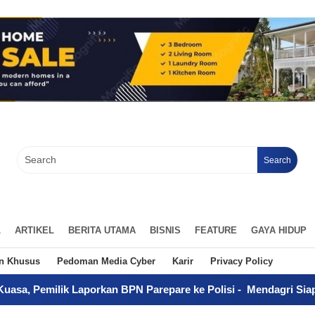
Search
L
ARTIKEL
BERITA UTAMA
BISNIS
FEATURE
GAYA HIDUP
an Khusus
Pedoman Media Cyber
Karir
Privacy Policy
porkan BPN Parepare ke Polisi
-
Mendagri Siapkan Tiga Langkah