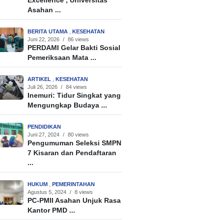
Excellence’, Universitas
Asahan ...
BERITA UTAMA
,
KESEHATAN
Juni 22, 2026
/
86 views
PERDAMI Gelar Bakti Sosial
Pemeriksaan Mata ...
ARTIKEL
,
KESEHATAN
Juli 26, 2026
/
84 views
Inemuri: Tidur Singkat yang
Mengungkap Budaya ...
PENDIDIKAN
Juni 27, 2024
/
80 views
Pengumuman Seleksi SMPN
7 Kisaran dan Pendaftaran
...
HUKUM
,
PEMERINTAHAN
Agustus 5, 2024
/
8 views
PC-PMII Asahan Unjuk Rasa
Kantor PMD ...