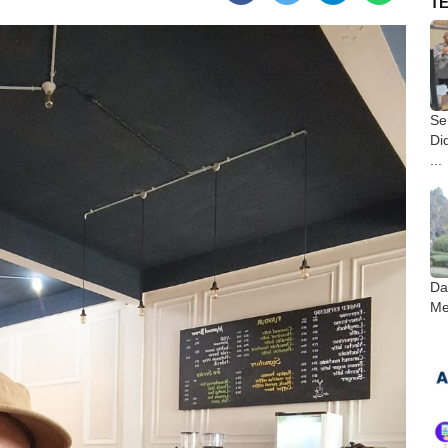
T
Ser
Di
...
Da
Me