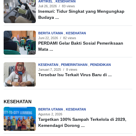
ARTIKEL
,
KESEHATAN
Juli 26, 2026
/
83 views
Inemuri: Tidur Singkat yang Mengungkap
Budaya ...
BERITA UTAMA
,
KESEHATAN
Juni 22, 2026
/
82 views
PERDAMI Gelar Bakti Sosial Pemeriksaan
Mata ...
KESEHATAN
,
PEMERINTAHAN
,
PENDIDIKAN
Januari 7, 2025
/
8 views
Tersebar Isu Terkait Virus Baru di ...
KESEHATAN
BERITA UTAMA
,
KESEHATAN
Agustus 2, 2026
Targetkan 100% Sampah Terkelola di 2029,
Kemendagri Dorong ...