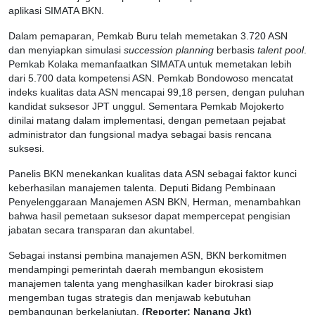
aplikasi SIMATA BKN.
Dalam pemaparan, Pemkab Buru telah memetakan 3.720 ASN
dan menyiapkan simulasi
succession planning
berbasis
talent pool
.
Pemkab Kolaka memanfaatkan SIMATA untuk memetakan lebih
dari 5.700 data kompetensi ASN. Pemkab Bondowoso mencatat
indeks kualitas data ASN mencapai 99,18 persen, dengan puluhan
kandidat suksesor JPT unggul. Sementara Pemkab Mojokerto
dinilai matang dalam implementasi, dengan pemetaan pejabat
administrator dan fungsional madya sebagai basis rencana
suksesi.
Panelis BKN menekankan kualitas data ASN sebagai faktor kunci
keberhasilan manajemen talenta. Deputi Bidang Pembinaan
Penyelenggaraan Manajemen ASN BKN, Herman, menambahkan
bahwa hasil pemetaan suksesor dapat mempercepat pengisian
jabatan secara transparan dan akuntabel.
Sebagai instansi pembina manajemen ASN, BKN berkomitmen
mendampingi pemerintah daerah membangun ekosistem
manajemen talenta yang menghasilkan kader birokrasi siap
mengemban tugas strategis dan menjawab kebutuhan
pembangunan berkelanjutan.
(Reporter: Nanang Jkt)