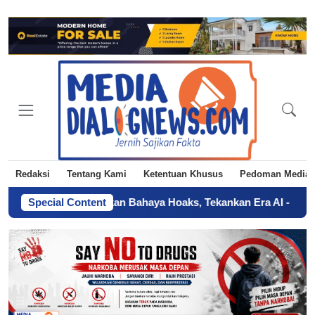
Redaksi
Tentang Kami
Ketentuan Khusus
Pedoman Media 
I Jakarta Ingatkan Bahaya Hoaks, Tekankan Era AI
Special Content
-
Sertifikat