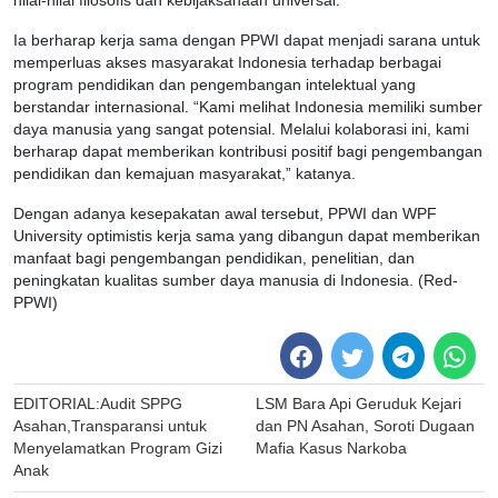
nilai-nilai filosofis dan kebijaksanaan universal.
Ia berharap kerja sama dengan PPWI dapat menjadi sarana untuk
memperluas akses masyarakat Indonesia terhadap berbagai
program pendidikan dan pengembangan intelektual yang
berstandar internasional. “Kami melihat Indonesia memiliki sumber
daya manusia yang sangat potensial. Melalui kolaborasi ini, kami
berharap dapat memberikan kontribusi positif bagi pengembangan
pendidikan dan kemajuan masyarakat,” katanya.
Dengan adanya kesepakatan awal tersebut, PPWI dan WPF
University optimistis kerja sama yang dibangun dapat memberikan
manfaat bagi pengembangan pendidikan, penelitian, dan
peningkatan kualitas sumber daya manusia di Indonesia. (Red-
PPWI)
Post
EDITORIAL:Audit SPPG
LSM Bara Api Geruduk Kejari
navigation
Asahan,Transparansi untuk
dan PN Asahan, Soroti Dugaan
Menyelamatkan Program Gizi
Mafia Kasus Narkoba
Anak