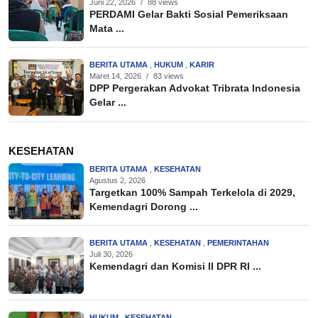
Juni 22, 2026
/
88 views
PERDAMI Gelar Bakti Sosial Pemeriksaan
Mata ...
BERITA UTAMA
,
HUKUM
,
KARIR
Maret 14, 2026
/
83 views
DPP Pergerakan Advokat Tribrata Indonesia
Gelar ...
KESEHATAN
BERITA UTAMA
,
KESEHATAN
Agustus 2, 2026
Targetkan 100% Sampah Terkelola di 2029,
Kemendagri Dorong ...
BERITA UTAMA
,
KESEHATAN
,
PEMERINTAHAN
Juli 30, 2026
Kemendagri dan Komisi II DPR RI ...
HUKUM
,
KESEHATAN