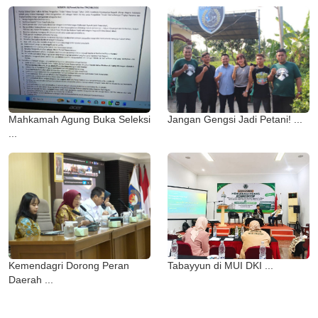
Mahkamah Agung Buka Seleksi
Jangan Gengsi Jadi Petani! ...
...
Kemendagri Dorong Peran
Tabayyun di MUI DKI ...
Daerah ...