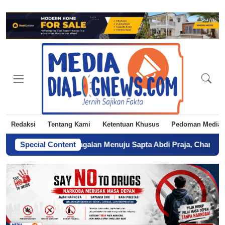
Redaksi
Tentang Kami
Ketentuan Khusus
Pedoman Media 
a
-
Dari Kegagalan Menuju Sapta Abdi Praja, Charina Anggie 
Special Content