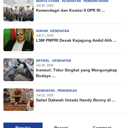
BERITA UTAMA
,
KESEHATAN
,
PEMERINTAHAN
Juli 30, 2026
Kemendagri dan Komisi II DPR RI ...
HUKUM
,
KESEHATAN
Juli 27, 2026
LSM PMPRI Desak Kejagung Ambil Alih ...
ARTIKEL
,
KESEHATAN
Juli 26, 2026
Inemuri: Tidur Singkat yang Mengungkap
Budaya ...
KESEHATAN
,
PENDIDIKAN
Juli 22, 2026
Safari Dakwah Ustadz Handy Bonny di ...
Popular
Recent
Comment