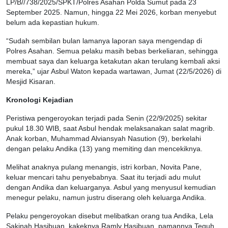
LP/B//738/2025/SPKT/Polres Asahan Polda Sumut pada 23
September 2025. Namun, hingga 22 Mei 2026, korban menyebut
belum ada kepastian hukum.
“Sudah sembilan bulan lamanya laporan saya mengendap di
Polres Asahan. Semua pelaku masih bebas berkeliaran, sehingga
membuat saya dan keluarga ketakutan akan terulang kembali aksi
mereka,” ujar Asbul Waton kepada wartawan, Jumat (22/5/2026) di
Mesjid Kisaran.
Kronologi Kejadian
Peristiwa pengeroyokan terjadi pada Senin (22/9/2025) sekitar
pukul 18.30 WIB, saat Asbul hendak melaksanakan salat magrib.
Anak korban, Muhammad Alviansyah Nasution (9), berkelahi
dengan pelaku Andika (13) yang memiting dan mencekiknya.
Melihat anaknya pulang menangis, istri korban, Novita Pane,
keluar mencari tahu penyebabnya. Saat itu terjadi adu mulut
dengan Andika dan keluarganya. Asbul yang menyusul kemudian
menegur pelaku, namun justru diserang oleh keluarga Andika.
Pelaku pengeroyokan disebut melibatkan orang tua Andika, Lela
Sakinah Hasibuan, kakeknya Ramly Hasibuan, pamannya Teguh